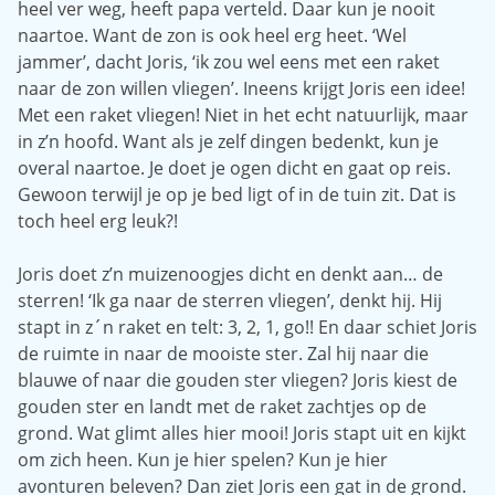
heel ver weg, heeft papa verteld. Daar kun je nooit
naartoe. Want de zon is ook heel erg heet. ‘Wel
jammer’, dacht Joris, ‘ik zou wel eens met een raket
naar de zon willen vliegen’. Ineens krijgt Joris een idee!
Met een raket vliegen! Niet in het echt natuurlijk, maar
in z’n hoofd. Want als je zelf dingen bedenkt, kun je
overal naartoe. Je doet je ogen dicht en gaat op reis.
Gewoon terwijl je op je bed ligt of in de tuin zit. Dat is
toch heel erg leuk?!
Joris doet z’n muizenoogjes dicht en denkt aan… de
sterren! ‘Ik ga naar de sterren vliegen’, denkt hij. Hij
stapt in z´n raket en telt: 3, 2, 1, go!! En daar schiet Joris
de ruimte in naar de mooiste ster. Zal hij naar die
blauwe of naar die gouden ster vliegen? Joris kiest de
gouden ster en landt met de raket zachtjes op de
grond. Wat glimt alles hier mooi! Joris stapt uit en kijkt
om zich heen. Kun je hier spelen? Kun je hier
avonturen beleven? Dan ziet Joris een gat in de grond.