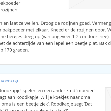
bakpoeder
rozijnen
n en laat ze wellen. Droog de rozijnen goed. Vermen
en bakpoeder met elkaar. Kneed er de rozijnen door. V
leine bergjes deeg op (van ongeveer 1-2 cm doorsnee).
et de achterzijde van een lepel een beetje plat. Bak 
p 170 graden.
N ROODKAPJE
‘Roodkapje’ spelen en een ander kind ‘moeder’.
gt aan Roodkapje ‘Wil je koekjes naar oma
oma is een beetje ziek’. Roodkapje zegt ‘Dat
euk! Gaan we dan koekjes bakken?’