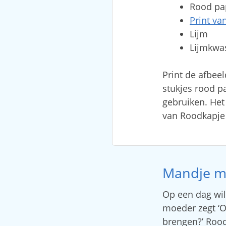
Rood pa
Print v
Lijm
Lijmkwas
Print de afbee
stukjes rood p
gebruiken. Het
van Roodkapje
Mandje m
Op een dag wil
moeder zegt ‘O
brengen?’ Rood