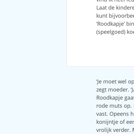
Laat de kinder
kunt bijvoorbe
‘Roodkapje’ bi
(speelgoed) ko
‘Je moet wel o
zegt moeder. ‘J
Roodkapje gaat
rode muts op. 
vast. Opeens ho
konijntje of e
vrolijk verder