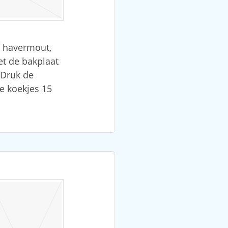
g havermout,
et de bakplaat
 Druk de
de koekjes 15