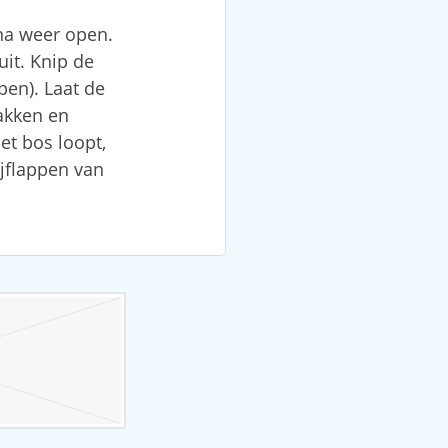
na weer open.
it. Knip de
pen). Laat de
akken en
et bos loopt,
ijflappen van