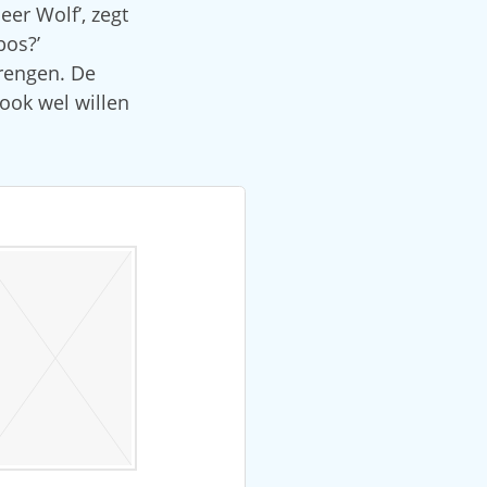
eer Wolf’, zegt
bos?’
brengen. De
 ook wel willen