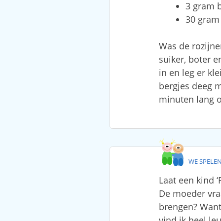
3 gram 
30 gram 
Was de rozijne
suiker, boter 
in en leg er k
bergjes deeg m
minuten lang o
WE SPELE
Laat een kind 
De moeder vraa
brengen? Want 
vind ik heel l