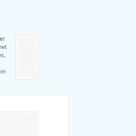
er
het
s,
rom