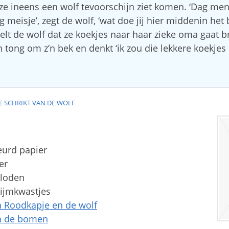
 ze ineens een wolf tevoorschijn ziet komen. ‘Dag men
 meisje’, zegt de wolf, ‘wat doe jij hier middenin het 
elt de wolf dat ze koekjes naar haar zieke oma gaat 
’n tong om z’n bek en denkt ‘ik zou die lekkere koekjes
E SCHRIKT VAN DE WOLF
eurd papier
er
tloden
lijmkwastjes
n Roodkapje en de wolf
an de bomen