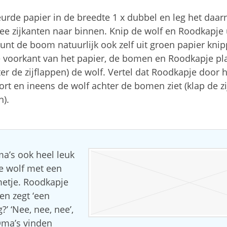
urde papier in de breedte 1 x dubbel en leg het daar
e zijkanten naar binnen. Knip de wolf en Roodkapje u
unt de boom natuurlijk ook zelf uit groen papier knip
 voorkant van het papier, de bomen en Roodkapje pl
r de zijflappen) de wolf. Vertel dat Roodkapje door h
ort en ineens de wolf achter de bomen ziet (klap de z
n).
ma’s ook heel leuk
de wolf met een
metje. Roodkapje
en zegt ‘een
’ ‘Nee, nee, nee’,
‘Oma’s vinden