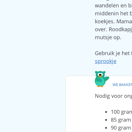
wandelen en bi
middenin het 
koekjes. Mama 
over. Roodkapj
mutsje op.
Gebruik je het
sprookje
WE BAKKE
Nodig voor ong
100 gra
85 gram 
90 gram