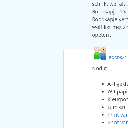
schrikt wel als
Roodkapje. ‘Dag
Roodkapje vert
wolf likt met z
opeten’.
ROODKAPJ
Nodig:
A-4 gekl
Wit papi
Kleurpo
Lijm en 
Print va
Print v