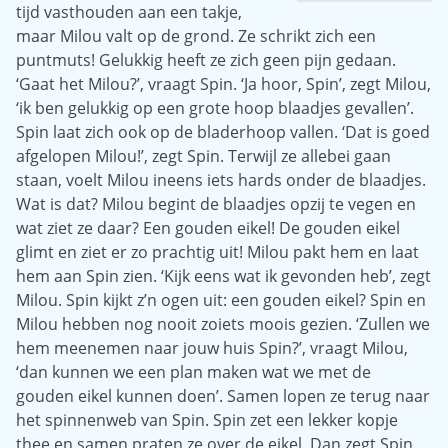
tijd vasthouden aan een takje,
maar Milou valt op de grond. Ze schrikt zich een
puntmuts! Gelukkig heeft ze zich geen pijn gedaan.
‘Gaat het Milou?’, vraagt Spin. ‘Ja hoor, Spin’, zegt Milou,
‘ik ben gelukkig op een grote hoop blaadjes gevallen’.
Spin laat zich ook op de bladerhoop vallen. ‘Dat is goed
afgelopen Milou!’, zegt Spin. Terwijl ze allebei gaan
staan, voelt Milou ineens iets hards onder de blaadjes.
Wat is dat? Milou begint de blaadjes opzij te vegen en
wat ziet ze daar? Een gouden eikel! De gouden eikel
glimt en ziet er zo prachtig uit! Milou pakt hem en laat
hem aan Spin zien. ‘Kijk eens wat ik gevonden heb’, zegt
Milou. Spin kijkt z’n ogen uit: een gouden eikel? Spin en
Milou hebben nog nooit zoiets moois gezien. ‘Zullen we
hem meenemen naar jouw huis Spin?’, vraagt Milou,
‘dan kunnen we een plan maken wat we met de
gouden eikel kunnen doen’. Samen lopen ze terug naar
het spinnenweb van Spin. Spin zet een lekker kopje
thee en samen praten ze over de eikel. Dan zegt Spin