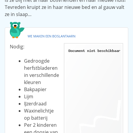
is ze blij met al haar bosvrienden en haar nieuwe huis!
Tevreden kruipt ze in haar nieuwe bed en al gauw valt
ze in slaap...
WE MAKEN EEN BOSLANTAARN
Nodig:
Gedroogde
herfstbladeren
in verschillende
kleuren
Bakpapier
Lijm
IJzerdraad
Waxinelichtje
op batterij
Per 2 kinderen
een doosje van