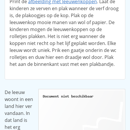
Print de
afbeelding met leeuwenkoppen
. Laat de
kinderen ze verven en plak wanneer de verf droog
is, de plakoogjes op de kop. Plak op de
leeuwenkop mooie manen van wol of papier. De
kinderen mogen de leeuwenkoppen op de
rolletjes plakken. Het is niet erg wanneer de
koppen niet recht op het lijf geplakt worden. Elke
leeuw wordt uniek. Prik een gaatje onderin de wc
rolletjes en duw hier een draadje wol door. Plak
het aan de binnenkant vast met een plakbandje.
De leeuw
woont in een
land hier ver
vandaan. In
dat land is
het erg