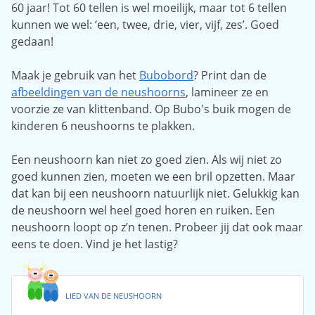
60 jaar! Tot 60 tellen is wel moeilijk, maar tot 6 tellen
kunnen we wel: ‘een, twee, drie, vier, vijf, zes’. Goed
gedaan!
Maak je gebruik van het
Bubobord
? Print dan de
afbeeldingen van de neushoorns
, lamineer ze en
voorzie ze van klittenband. Op Bubo's buik mogen de
kinderen 6 neushoorns te plakken.
Een neushoorn kan niet zo goed zien. Als wij niet zo
goed kunnen zien, moeten we een bril opzetten. Maar
dat kan bij een neushoorn natuurlijk niet. Gelukkig kan
de neushoorn wel heel goed horen en ruiken. Een
neushoorn loopt op z’n tenen. Probeer jij dat ook maar
eens te doen. Vind je het lastig?
LIED VAN DE NEUSHOORN