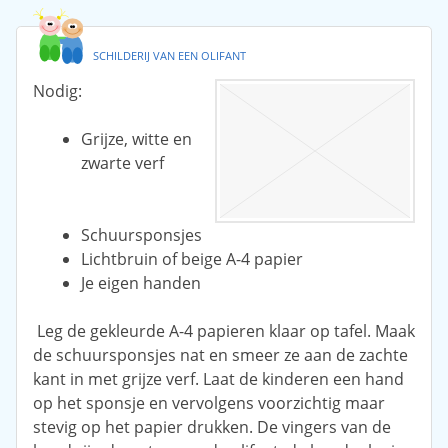
SCHILDERIJ VAN EEN OLIFANT
Nodig:
Grijze, witte en
zwarte verf
Schuursponsjes
Lichtbruin of beige A-4 papier
Je eigen handen
Leg de gekleurde A-4 papieren klaar op tafel. Maak
de schuursponsjes nat en smeer ze aan de zachte
kant in met grijze verf. Laat de kinderen een hand
op het sponsje en vervolgens voorzichtig maar
stevig op het papier drukken. De vingers van de