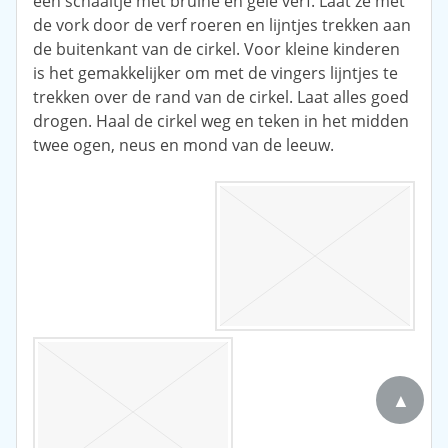
een schaaltje met bruine en gele verf. Laat ze met
de vork door de verf roeren en lijntjes trekken aan
de buitenkant van de cirkel. Voor kleine kinderen
is het gemakkelijker om met de vingers lijntjes te
trekken over de rand van de cirkel. Laat alles goed
drogen. Haal de cirkel weg en teken in het midden
twee ogen, neus en mond van de leeuw.