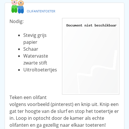
OLIFANTENTOETER
Nodig:
Stevig grijs
papier
Schaar
Watervaste
zwarte stift
Uitroltoetertjes
Teken een olifant
volgens voorbeeld (pinterest) en knip uit. Knip een
gat ter hoogte van de slurf en stop het toetertje er
in. Loop in optocht door de kamer als echte
olifanten en ga gezellig naar elkaar toeteren!