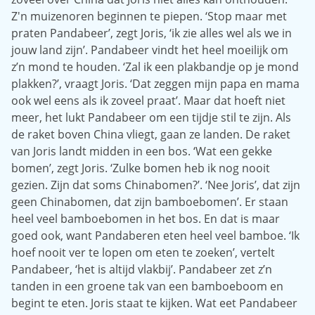
Z'n muizenoren beginnen te piepen. ‘Stop maar met
praten Pandabeer’, zegt Joris, ‘ik zie alles wel als we in
jouw land zijn’. Pandabeer vindt het heel moeilijk om
z’n mond te houden. ‘Zal ik een plakbandje op je mond
plakken?’, vraagt Joris. ‘Dat zeggen mijn papa en mama
ook wel eens als ik zoveel praat’. Maar dat hoeft niet
meer, het lukt Pandabeer om een tijdje stil te zijn. Als
de raket boven China vliegt, gaan ze landen. De raket
van Joris landt midden in een bos. ‘Wat een gekke
bomen’, zegt Joris. ‘Zulke bomen heb ik nog nooit
gezien. Zijn dat soms Chinabomen?’. ‘Nee Joris’, dat zijn
geen Chinabomen, dat zijn bamboebomen’. Er staan
heel veel bamboebomen in het bos. En dat is maar
goed ook, want Pandaberen eten heel veel bamboe. ‘Ik
hoef nooit ver te lopen om eten te zoeken’, vertelt
Pandabeer, ‘het is altijd vlakbij’. Pandabeer zet z’n
tanden in een groene tak van een bamboeboom en
begint te eten. Joris staat te kijken. Wat eet Pandabeer