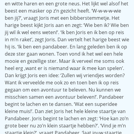
en witte haren en een grote neus. Het lijkt wel alsof het
beest een masker op z’n gezicht heeft. ‘W-w-w-w-wie
ben jij?’, vraagt Joris met een bibberstemmetje. Het
harige beest kijkt Joris aan en zegt: ‘Wie ben ik? Wie ben
jij wil ik wel eens weten!’. ‘Ik ben Joris en ik ben op reis
in m’n raket’, zegt Joris. Dan vertelt het harige beest wie
hij is. ‘Ik ben een pandabeer. En lang geleden ben ik op
deze ster gaan wonen. Toen vond ik het wel een hele
mooie en gezellige ster. Maar ik verveel me soms ook
heel erg ,want er is niemand waar ik mee kan spelen’.
Dan krijgt Joris een idee: ‘Zullen wij vriendjes worden?
Want ik verveelde me ook zo en toen ben ik op reis
gegaan om een avontuur te beleven. Nu kunnen we
misschien samen een avontuur beleven!’. Pandabeer
begint te lachen en te dansen. ‘Wat een superidee
kleine muis!’. Dan ziet Joris het hele kleine staartje van
Pandabeer. Joris begint te lachen en zegt: ‘Hoe kan zo’n
grote beer nu zo’n klein staartje hebben?’. ‘Vind je m’n
staartje klein?’, vraagt Pandabeer, ‘laat jouw staartje