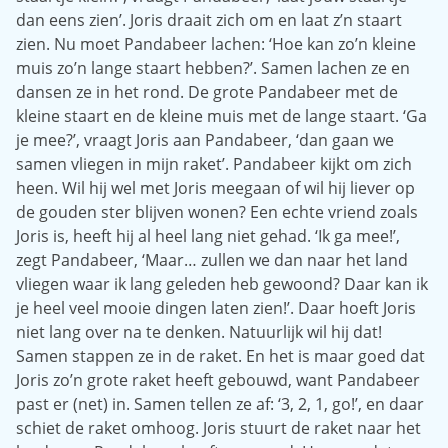
dan eens zien’. Joris draait zich om en laat z’n staart
zien. Nu moet Pandabeer lachen: ‘Hoe kan zo’n kleine
muis zo’n lange staart hebben?’. Samen lachen ze en
dansen ze in het rond. De grote Pandabeer met de
kleine staart en de kleine muis met de lange staart. ‘Ga
je mee?’, vraagt Joris aan Pandabeer, ‘dan gaan we
samen vliegen in mijn raket’. Pandabeer kijkt om zich
heen. Wil hij wel met Joris meegaan of wil hij liever op
de gouden ster blijven wonen? Een echte vriend zoals
Joris is, heeft hij al heel lang niet gehad. ‘Ik ga mee!’,
zegt Pandabeer, ‘Maar… zullen we dan naar het land
vliegen waar ik lang geleden heb gewoond? Daar kan ik
je heel veel mooie dingen laten zien!’. Daar hoeft Joris
niet lang over na te denken. Natuurlijk wil hij dat!
Samen stappen ze in de raket. En het is maar goed dat
Joris zo’n grote raket heeft gebouwd, want Pandabeer
past er (net) in. Samen tellen ze af: ‘3, 2, 1, go!’, en daar
schiet de raket omhoog. Joris stuurt de raket naar het