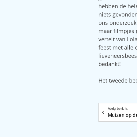
hebben de hele
niets gevonden
ons onderzoekt
maar filmpjes 
vertelt van Lol
feest met alle
lieveheersbeest
bedankt!
Het tweede be
Vorig bericht
Muizen op de