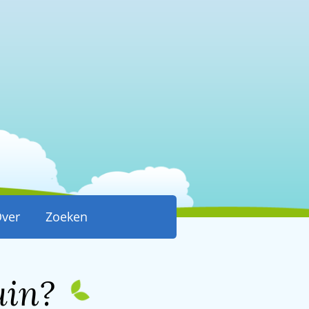
ver
Zoeken
uin?