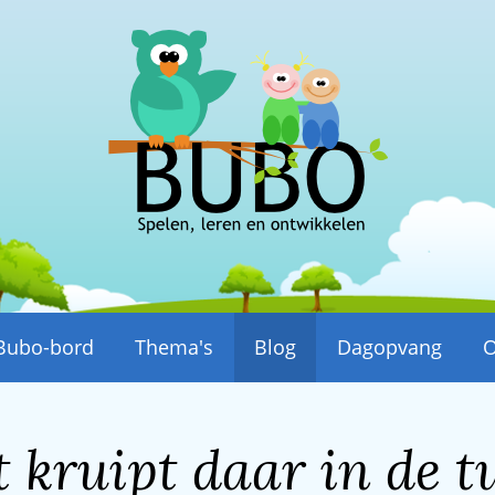
Bubo-bord
Thema's
Blog
Dagopvang
O
 kruipt daar in de t