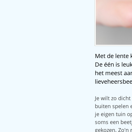
Met de lente 
De één is leu
het meest aa
lieveheersbees
Je wilt zo dich
buiten spelen 
je eigen tuin 
soms een beetj
gekozen. Zo'n 