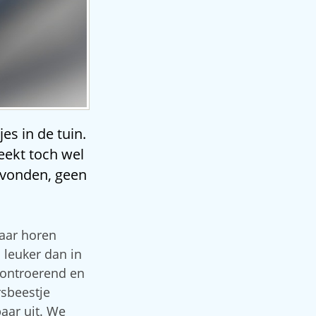
es in de tuin.
eekt toch wel
 vonden, geen
Daar horen
 leuker dan in
, ontroerend en
rsbeestje
baar uit. We