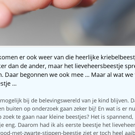
komen er ook weer van die heerlijke kriebelbeestj
ker dan de ander, maar het lieveheersbeestje spr
n. Daar begonnen we ook mee ... Maar al wat we
tje ...
t mogelijk bij de belevingswereld van je kind blijven. 
en buiten op onderzoek gaan zeker bij! En wat is er nu
op zoek te gaan naar kleine beestjes? Het is spannend
e eng. Daarom had ik als eerste beestje het lievehee
rood-met-zwarte-stippen-beestje ziet er toch heel aai