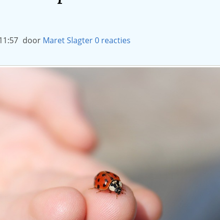
11:57
door
Maret Slagter
0
reacties