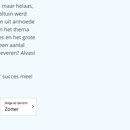
, maar helaas,
eltuin werd
jn uit armoede
in het thema
es en het grote
een aantal
leveren? Alvast
r succes mee!
Volgend bericht
Zomer