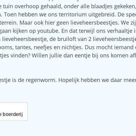
 tuin overhoop gehaald, onder alle blaadjes gekeken
. Toen hebben we ons territorium uitgebreid. De spe
errein. Maar ook hier geen lieveheersbeestjes. We zi
gaan kijken op youtube. En dat terwijl ons verhaaltje 
a lieveheersbeestje, de bruiloft van 2 lieveheersbeestj
 ooms, tantes, neefjes en nichtjes. Dus mocht iemand 
jes vinden? Willen jullie dan eentje bij ons komen af
estje is de regenworm. Hopelijk hebben we daar mee
 boerderij