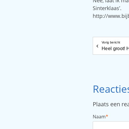
Nee, laat ik ma
Sinterklaas’.
http://www.bij
Vorig bericht
Heel groot! H
Reactie
Plaats een re
Naam
*