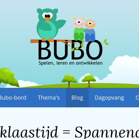
Bubo-bord
Thema's
Blog
Dagopvang
O
klaastijd = Spannend