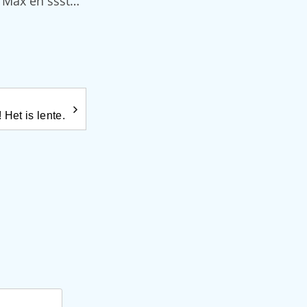
n Max en ssst…
Het is lente.