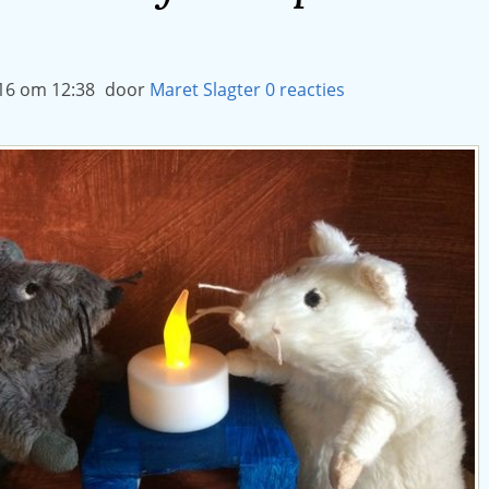
16 om 12:38
door
Maret Slagter
0
reacties