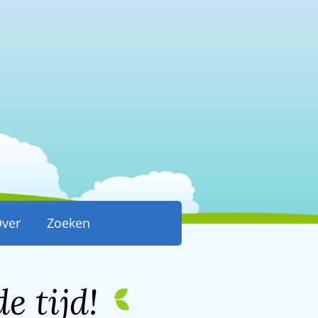
ver
Zoeken
e tijd!