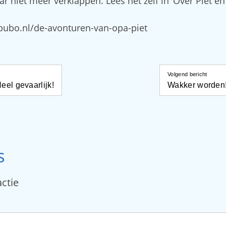
ar niet meer verklappen. Lees het zelf in ‘Over Piet e
bubo.nl/de-avonturen-van-opa-piet
Volgend bericht
eel gevaarlijk!
Wakker worden! 
s
actie