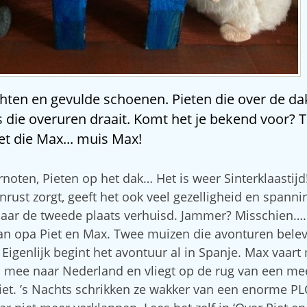
hten en gevulde schoenen. Pieten die over de d
s die overuren draait. Komt het je bekend voor? T
et die Max... muis Max!
noten, Pieten op het dak… Het is weer Sinterklaastijd
nrust zorgt, geeft het ook veel gezelligheid en spannin
 naar de tweede plaats verhuisd. Jammer? Misschien…. 
van opa Piet en Max. Twee muizen die avonturen belev
. Eigenlijk begint het avontuur al in Spanje. Max vaar
s mee naar Nederland en vliegt op de rug van een m
iet. ’s Nachts schrikken ze wakker van een enorme PL