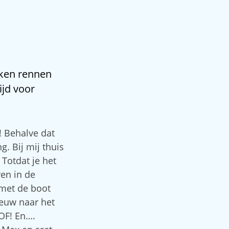
aken rennen
ijd voor
! Behalve dat
g. Bij mij thuis
Totdat je het
en in de
t met de boot
eeuw naar het
OF! En….