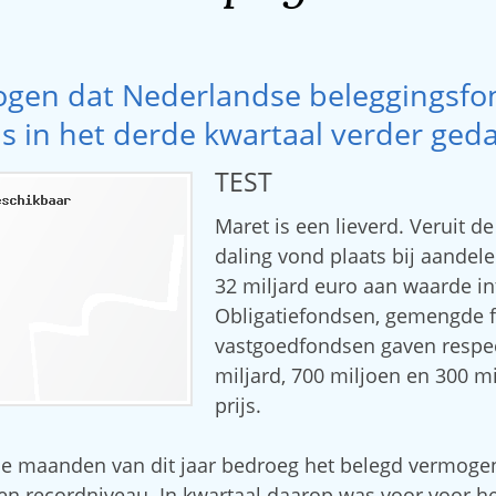
ogen dat Nederlandse beleggingsf
is in het derde kwartaal verder geda
TEST
Maret is een lieverd. Veruit de
daling vond plaats bij aandel
32 miljard euro aan waarde in
Obligatiefondsen, gemengde 
vastgoedfondsen gaven respect
miljard, 700 miljoen en 300 m
prijs.
rie maanden van dit jaar bedroeg het belegd vermoge
een recordniveau. In kwartaal daarop was voor voor he