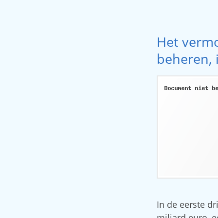
Het verm
beheren, 
In de eerste d
miljard euro, 