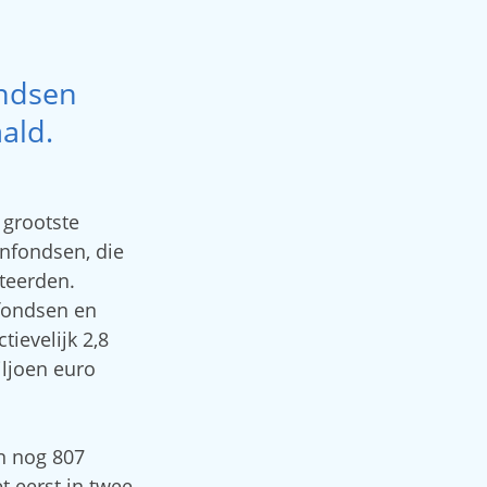
ondsen
ald.
 grootste
enfondsen, die
teerden.
fondsen en
ievelijk 2,8
iljoen euro
n nog 807
t eerst in twee