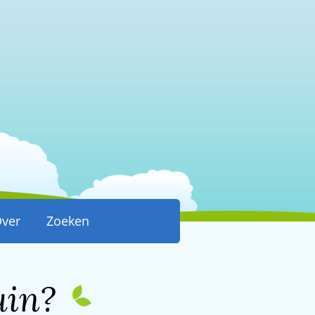
ver
Zoeken
uin?