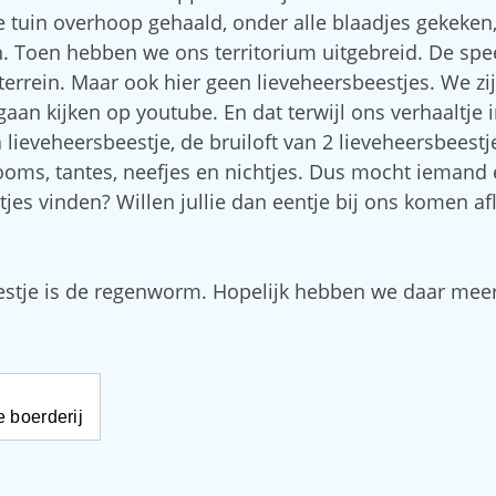
 tuin overhoop gehaald, onder alle blaadjes gekeken
. Toen hebben we ons territorium uitgebreid. De spe
errein. Maar ook hier geen lieveheersbeestjes. We zi
gaan kijken op youtube. En dat terwijl ons verhaaltje 
a lieveheersbeestje, de bruiloft van 2 lieveheersbeestj
 ooms, tantes, neefjes en nichtjes. Dus mocht iemand 
jes vinden? Willen jullie dan eentje bij ons komen af
estje is de regenworm. Hopelijk hebben we daar mee
 boerderij