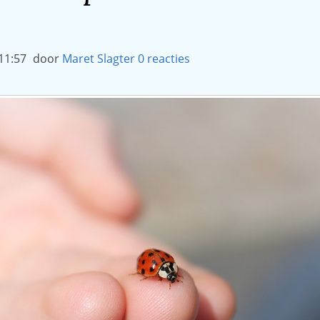
11:57
door
Maret Slagter
0
reacties