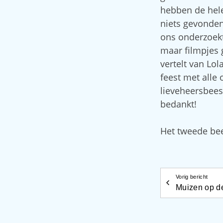
hebben de hele
niets gevonden
ons onderzoekt
maar filmpjes 
vertelt van Lol
feest met alle
lieveheersbeest
bedankt!
Het tweede be
Vorig bericht
Muizen op de