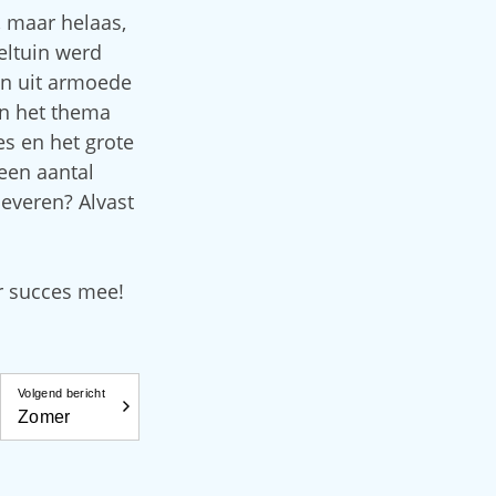
, maar helaas,
eltuin werd
jn uit armoede
in het thema
es en het grote
een aantal
leveren? Alvast
r succes mee!
Volgend bericht
Zomer