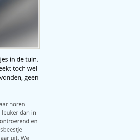
es in de tuin.
eekt toch wel
 vonden, geen
Daar horen
 leuker dan in
, ontroerend en
rsbeestje
baar uit. We