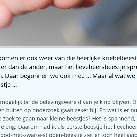
komen er ook weer van die heerlijke kriebelbeestj
ker dan de ander, maar het lieveheersbeestje spr
n. Daar begonnen we ook mee ... Maar al wat we
tje ...
t mogelijk bij de belevingswereld van je kind blijven. 
en buiten op onderzoek gaan zeker bij! En wat is er nu
op zoek te gaan naar kleine beestjes? Het is spannend
e eng. Daarom had ik als eerste beestje het lievehee
rood-met-zwarte-stippen-beestje ziet er toch heel aai