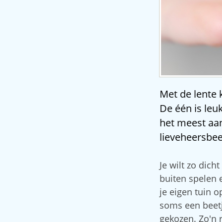
Met de lente 
De één is leu
het meest aa
lieveheersbees
Je wilt zo dich
buiten spelen 
je eigen tuin 
soms een beetj
gekozen. Zo'n 